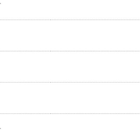
。
。
。