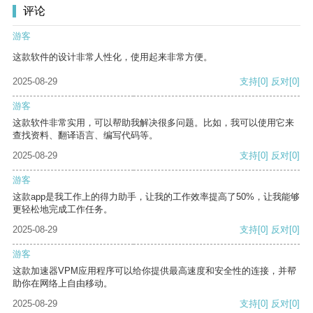
评论
游客
这款软件的设计非常人性化，使用起来非常方便。
2025-08-29
支持
[0]
反对
[0]
游客
这款软件非常实用，可以帮助我解决很多问题。比如，我可以使用它来
查找资料、翻译语言、编写代码等。
2025-08-29
支持
[0]
反对
[0]
游客
这款app是我工作上的得力助手，让我的工作效率提高了50%，让我能够
更轻松地完成工作任务。
2025-08-29
支持
[0]
反对
[0]
游客
这款加速器VPM应用程序可以给你提供最高速度和安全性的连接，并帮
助你在网络上自由移动。
2025-08-29
支持
[0]
反对
[0]