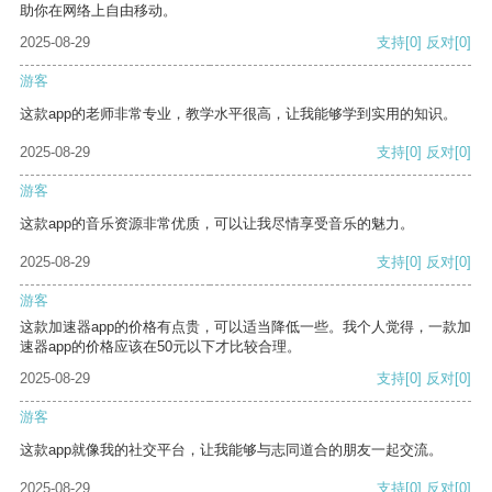
助你在网络上自由移动。
2025-08-29
支持
[0]
反对
[0]
游客
这款app的老师非常专业，教学水平很高，让我能够学到实用的知识。
2025-08-29
支持
[0]
反对
[0]
游客
这款app的音乐资源非常优质，可以让我尽情享受音乐的魅力。
2025-08-29
支持
[0]
反对
[0]
游客
这款加速器app的价格有点贵，可以适当降低一些。我个人觉得，一款加
速器app的价格应该在50元以下才比较合理。
2025-08-29
支持
[0]
反对
[0]
游客
这款app就像我的社交平台，让我能够与志同道合的朋友一起交流。
2025-08-29
支持
[0]
反对
[0]