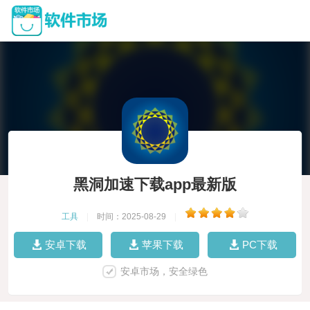
黑洞加速下载app最新版
工具
|
时间：2025-08-29
|
安卓下载
苹果下载
PC下载
安卓市场，安全绿色