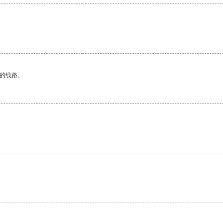
区的线路。
。