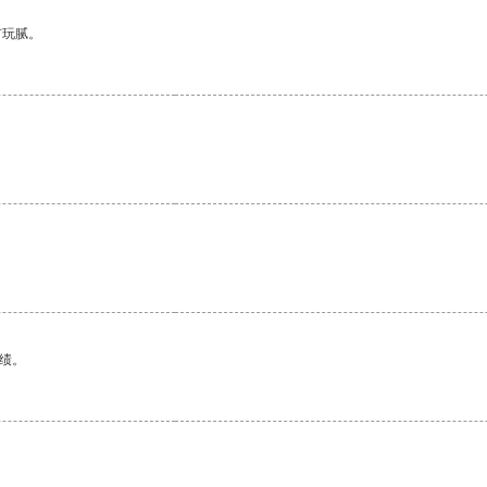
有玩腻。
绩。